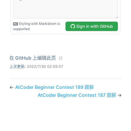
(opens new window)
在 GitHub 上编辑此页
上次更新:
2022/7/30 02:55:07
←
AtCoder Beginner Contest 189 题解
AtCoder Beginner Contest 187 题解
→