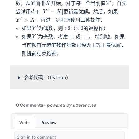
′
Y
X
Y'
数，从
而非
开始。对于每一个当前值
，首先
Y
X
Y
′
d+|Y'-
Y'>X
+
∣
−
∣
尝试用
更新最优解。然后，如果
d
Y
X
X|
′
>
，再进一步考虑使用三种操作：
Y
X
′
Y'
\div2
\times2
÷
2
×
2
如果
为偶数，则
（
的逆操作）
Y
′
Y'
+1
-1
+
1
−
1
如果
为奇数，考虑
或
。 特别地，如果
Y
当前队首元素的操作步数已经大于等于最优解，
则提前结束搜索。
参考代码 （Python）