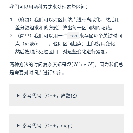
我们可以用两种方式来处理这些区间：
（麻烦）我们可以对区间端点进行离散化，然后用
差分数组求和的方式计算出每一区间内的花费。
（简单）我们可以用一个
来存储每个关键时间
map
a_i
b_i+1
+
1
点（
或
，也即区间起点）上的费用变化，
a
b
i
i
然后按顺序处理区间，对这些变化进行累加。
\mathcal{O}
(
lo
g
)
两种方法的时间复杂度都是
，因为我们总
O
N
N
(N\log N)
是需要对时间点进行排序。
参考代码（C++，离散化）
参考代码（C++，map）