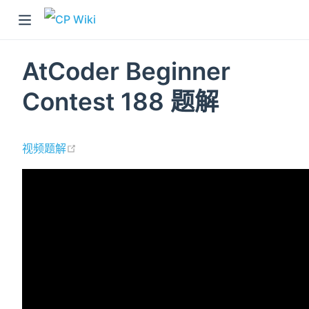
AtCoder Beginner
Contest 188 题解
(opens new window)
视频题解
)