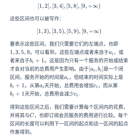
[
1
,
2
]
,
[
3
,
4
]
,
[
5
[1,2],[3,4],[5,8],[9,+\infty)
,
8
]
,
[
9
,
+
∞
)
这些区间也可以被写作：
[
1
,
3
)
,
[
3
,
5
)
,
[
5
[1,3),[3,5),[5,9),[9,+\infty)
,
9
)
,
[
9
,
+
∞
)
1,3,5,9
要表示这些区间，我们只需要它们的左端点，也即
a_i
1
,
3
,
5
,
9
。可以看到，这些左端点或者来自于
，或
a
i
b_i+1
+
1
者来自于
。这是因为只有一个服务的开始或结束
b
i
[a_i,b_i]
[
,
]
才会对当前的总费用产生影响。由于
是一个闭
a
b
i
i
a_i
b_i+
区间，服务开始的时间是
，但结束的时间实际上是
a
i
a_i
c_i
b_i+1
+
1
。从第
天开始，总费用会增加
，而从第
b
a
c
i
i
i
c_i
+
1
天开始，总费用会减少
.
b
c
i
i
得到这些区间之后，我们需要计算每个区间内的花费，
C
并将其与
，也即订阅会员服务的费用进行比较。每个
C
区间的长度可以利用下一区间的起点和这一区间的起点
作差得到。