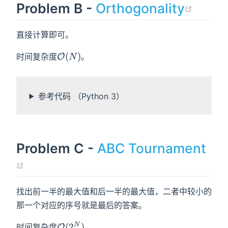
(ope
Problem B -
Orthogonality
直接计算即可。
\mathcal{O}
(
)
时间复杂度
。
O
N
(N)
参考代码 （Python 3）
Problem C -
ABC Tournament
(opens new window)
找出前一半的最大值和后一半的最大值，二者中较小的
那一个对应的序号就是最后的答案。
\mathcal{O}
N
(
2
)
时间复杂度
。
O