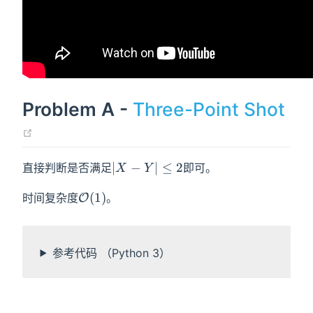
Problem A -
Three-Point Shot
(opens new window)
|X-
∣
−
∣
≤
2
直接判断是否满足
即可。
X
Y
Y|\leq2
\mathcal{O}
(
1
)
时间复杂度
。
O
(1)
参考代码 （Python 3）