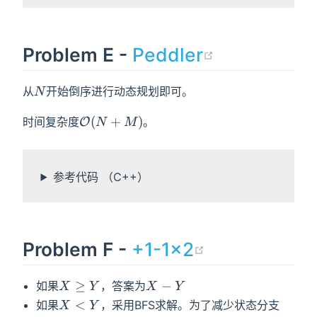
(opens ne
Problem E -
Peddler
N
从
开始倒序进行动态规划即可。
N
\mathcal{O}
(
+
)
时间复杂度
。
O
N
M
(N+M)
参考代码 （C++）
(opens new
Problem F -
+1-1x2
X\geq
X-
≥
−
如果
，答案为
X
Y
X
Y
Y
Y
X<Y
<
如果
，采用BFS求解。为了减少状态分支
X
Y