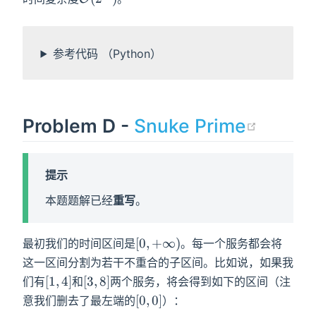
(2^N)
参考代码 （Python）
(open
Problem D -
Snuke Prime
提示
本题题解已经
重写
。
[0,+\infty)
[
0
,
+
∞
)
最初我们的时间区间是
。每一个服务都会将
这一区间分割为若干不重合的子区间。比如说，如果我
[1,4]
[3,8]
[
1
,
4
]
[
3
,
8
]
们有
和
两个服务，将会得到如下的区间（注
[0,0]
[
0
,
0
]
意我们删去了最左端的
）：