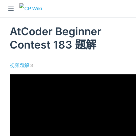
AtCoder Beginner
Contest 183 题解
(opens new window)
视频题解
)