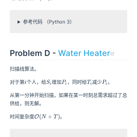
(N!)
参考代码 （Python 3）
(open
Problem D -
Water Heater
扫描线算法。
i
S_i
P_i
T_i
P_i
对于第
个人，给
增加
，同时给
减少
。
i
S
P
T
P
i
i
i
i
从第一分钟开始扫描，如果在某一时刻总需求超过了总
供给，则无解。
\mathcal{O}
(
+
)
时间复杂度
。
O
N
T
(N+T)