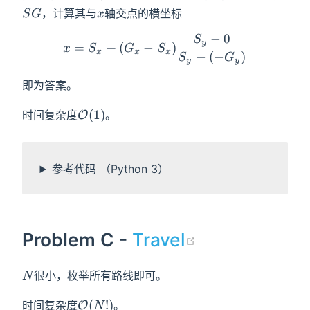
x
，计算其与
轴交点的横坐标
S
G
x
−
0
S
x=S_x+(G_x-S_x)\frac{S_
y
=
+
(
−
)
x
S
G
S
x
x
x
−
(
−
)
S
G
y
y
即为答案。
\mathcal{O}
(
1
)
时间复杂度
。
O
(1)
参考代码 （Python 3）
(opens new 
Problem C -
Travel
N
很小，枚举所有路线即可。
N
\mathcal{O}
(
!
)
时间复杂度
。
O
N