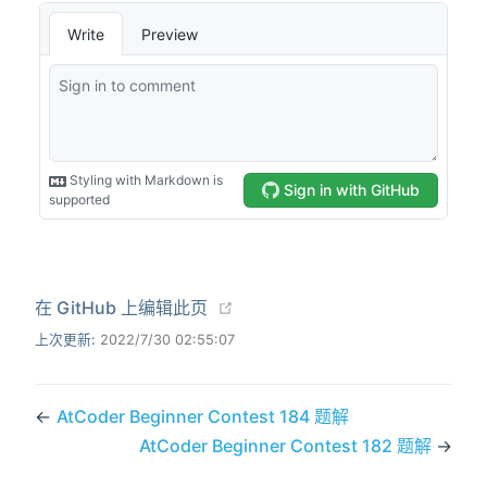
(opens new window)
在 GitHub 上编辑此页
上次更新:
2022/7/30 02:55:07
←
AtCoder Beginner Contest 184 题解
AtCoder Beginner Contest 182 题解
→