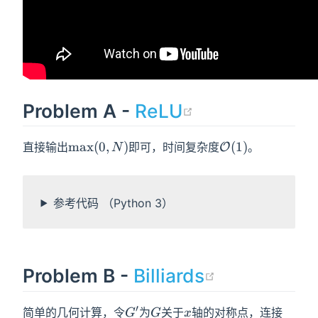
(opens new 
Problem A -
ReLU
\max(0,N)
\mathcal{O}
max
(
0
,
)
(
1
)
直接输出
即可，时间复杂度
。
O
N
(1)
参考代码 （Python 3）
(opens ne
Problem B -
Billiards
′
G'
G
x
SG
简单的几何计算，令
为
关于
轴的对称点，连接
G
G
x