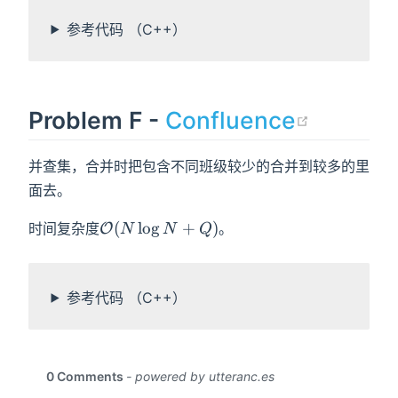
参考代码 （C++）
(opens
Problem F -
Confluence
并查集，合并时把包含不同班级较少的合并到较多的里
面去。
\mathcal{O}
(
lo
g
+
)
时间复杂度
。
O
N
N
Q
(N\log N+Q)
参考代码 （C++）