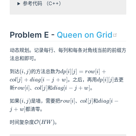
参考代码 （C++）
(ope
Problem E -
Queen on Grid
动态规划。记录每行、每列和每条对角线当前的前缀方
法总和即可。
(i,j)
dp[i]
(
,
)
[
]
[
]
=
[
]
+
到达
的方法总数为
i
j
d
p
i
j
r
o
w
i
[j]=row[i]+col[j]+diag[i-
dp[i]
[
]
+
[
−
+
]
[
]
[
]
。之后，再用
去更
c
o
l
j
d
i
a
g
i
j
w
d
p
i
j
j+w]
[j]
row[i]
col[j]
diag[i-
[
]
[
]
[
−
+
]
新
、
和
。
r
o
w
i
c
o
l
j
d
i
a
g
i
j
w
j+w]
(i,j)
row[i]
col[j]
diag[i-
(
,
)
[
]
[
]
[
−
如果
是墙，需要把
、
和
i
j
r
o
w
i
c
o
l
j
d
i
a
g
i
j+w]
+
]
都清零。
j
w
\mathcal{O}
(
)
时间复杂度
。
O
H
W
(HW)