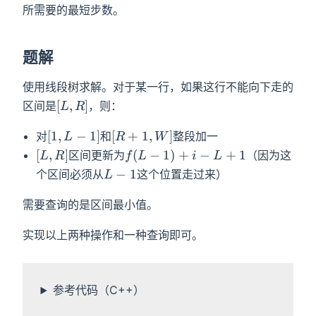
所需要的最短步数。
题解
使用线段树求解。对于某一行，如果这行不能向下走的
[L,R]
[
,
]
区间是
，则：
L
R
[1,L-
[R+1,W]
[
1
,
−
1
]
[
+
1
,
]
对
和
整段加一
L
R
W
1]
[L,R]
f(L-
[
,
]
(
−
1
)
+
−
+
1
区间更新为
（因为这
L
R
f
L
i
L
1)+i-
L-
−
1
个区间必须从
这个位置走过来）
L
L+1
1
需要查询的是区间最小值。
实现以上两种操作和一种查询即可。
参考代码（C++）