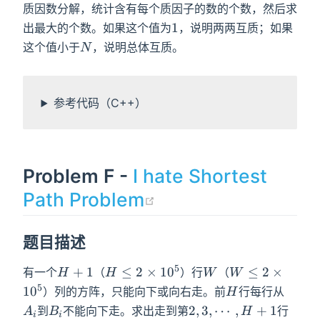
质因数分解，统计含有每个质因子的数的个数，然后求
1
1
出最大的个数。如果这个值为
，说明两两互质；如果
N
这个值小于
，说明总体互质。
N
参考代码（C++）
Problem F -
I hate Shortest
(opens new wind
Path Problem
题目描述
5
H+1
H\leq2\times10^5
W
W\leq2\times1
+
1
≤
2
×
1
0
≤
2
×
有一个
（
）行
（
H
H
W
W
5
H
A_i
1
0
）列的方阵，只能向下或向右走。前
行每行从
H
B_i
2,3,\cdots,H+1
2
,
3
,
⋯
,
+
1
到
不能向下走。求出走到第
行
A
B
H
i
i