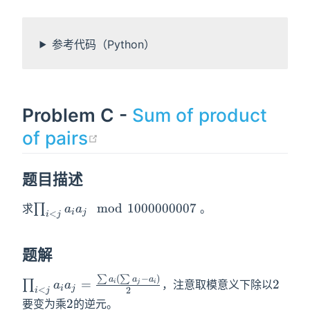
参考代码（Python）
Problem C -
Sum of product
(opens new window)
of pairs
题目描述
\prod_{i<j}
m
o
d
1
0
0
0
0
0
0
0
0
7
求
∏
。
a
a
i
j
<
i
j
a_ia_j\mod
1000000007
题解
∑
(
∑
−
)
\prod_{i<j}
2
a
a
a
=
2
∏
，注意取模意义下除以
i
j
i
a
a
i
j
<
2
i
j
a_ia_j=\frac{\sum
2
2
要变为乘
的逆元。