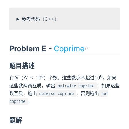
参考代码（C++）
(opens ne
Problem E -
Coprime
题目描述
6
6
N
N\leq10^6
10^6
≤
1
0
1
0
有
（
）个数，这些数都不超过
。如果
N
N
这些数两两互质，输出
；如果这些
pairwise coprime
数互质，输出
，否则输出
setwise coprime
not
。
coprime
题解