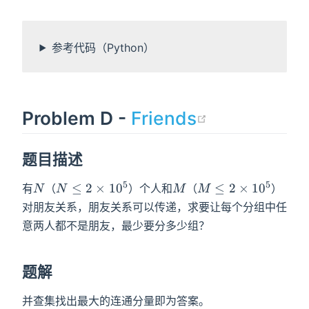
a_i(\sum a_j-a_i)}
{2}
参考代码（Python）
(opens new
Problem D -
Friends
题目描述
5
5
N
N\leq2\times10^5
M
M\leq2\times10^5
≤
2
×
1
0
≤
2
×
1
0
有
（
）个人和
（
）
N
N
M
M
对朋友关系，朋友关系可以传递，求要让每个分组中任
意两人都不是朋友，最少要分多少组？
题解
并查集找出最大的连通分量即为答案。