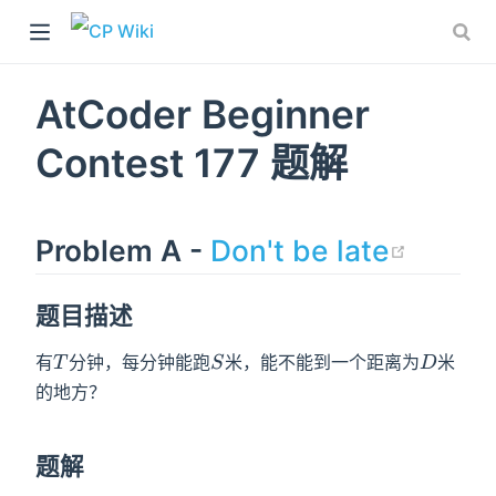
AtCoder Beginner
Contest 177 题解
(open
Problem A -
Don't be late
题目描述
)
T
S
D
有
分钟，每分钟能跑
米，能不能到一个距离为
米
T
S
D
的地方？
题解