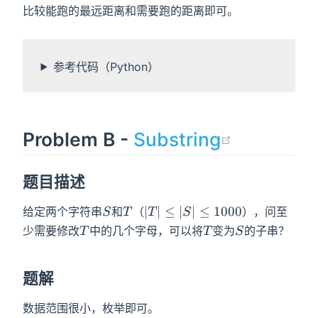
比较能跑的最远距离和需要跑的距离即可。
参考代码（Python）
(opens n
Problem B -
Substring
题目描述
S
T
|T|\leq|S|\leq1000
∣
∣
≤
∣
∣
≤
1
0
0
0
给定两个字符串
和
（
），问至
S
T
T
S
T
T
S
少需要修改
中的几个字母，可以将
变为
的子串？
T
T
S
题解
数据范围很小，枚举即可。