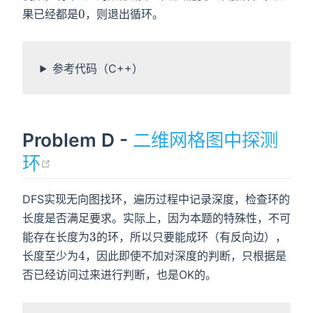
0
0
果已经都是
，则退出循环。
参考代码（C++）
Problem D -
二维网格图中探测
(opens new window)
环
DFS实现无向图找环，遍历过程中记录深度，检查环的
长度是否满足要求。实际上，因为本题的特殊性，不可
3
3
能存在长度为
的环，所以只要能成环（有反向边），
4
4
长度至少为
，因此即使不加对深度的判断，只根据是
否已经访问过来进行判断，也是OK的。