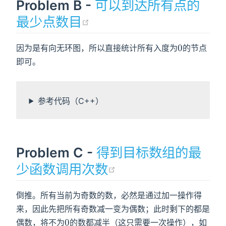
Problem B -
可以到达所有点的
(opens new window)
最少点数目
0
0
因为是有向无环图，所以直接统计所有入度为
的节点
即可。
参考代码（C++）
Problem C -
得到目标数组的最
(opens new win
少函数调用次数
倒推。所有当前为奇数的数，必然是通过加一操作得
来，因此先把所有奇数减一变为偶数；此时剩下的都是
0
0
偶数，将不为
的数都减半（这只需要一次操作），如