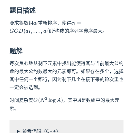
题目描述
a_i
c_i=GCD(a_1,\dots,a_i)
=
要求将数组
重新排序，使得
a
c
i
i
(
,
…
,
)
所构成的序列字典序最大。
G
C
D
a
a
1
i
题解
每次贪心地从剩下元素中找出能使得其与当前最大公约
数的最大公约数最大的元素即可。如果存在多个，选择
其中任何一个都行，因为剩下几个在接下来的轮次里也
一定会被选到。
2
O(N^2\log
A
(
lo
g
)
时间复杂度
，其中
是数组中的最大元
O
N
A
A
A)
素。
参考代码（C++）