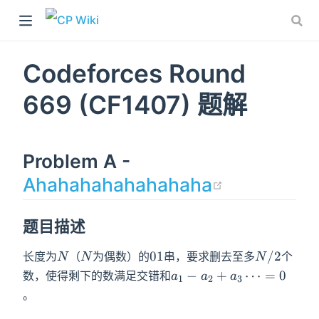
Codeforces Round
669 (CF1407) 题解
Problem A -
(opens ne
Ahahahahahahahaha
)
题目描述
N
N
01
N/2
0
1
/
2
长度为
（
为偶数）的
串，要求删去至多
个
N
N
N
a_1-
−
+
⋯
=
0
数，使得剩下的数满足交错和
a
a
a
1
2
3
a_2+a_3\dots=0
。