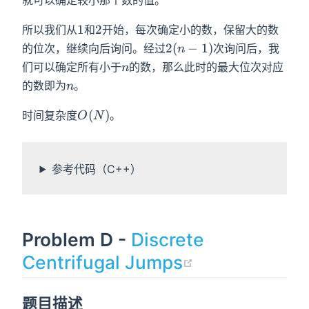
1
2
1
2
所以我们从
和
开始，每次确定小的数，保留大的数
2(n-
2
(
−
1
)
的位次，继续向后询问。经过
次询问后，我
n
1)
n
们可以确定所有小于
的数，那么此时的最大位次对应
n
n
的数即为
。
n
O(N)
(
)
时间复杂度
。
O
N
参考代码（C++）
Problem D -
Discrete
(opens new 
Centrifugal Jumps
题目描述