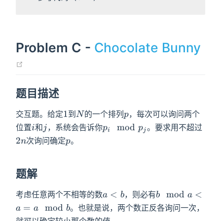
Problem C -
Chocolate Bunny
(opens new window)
题目描述
1
N
p
1
交互题。给定
到
的一个排列
，每次可以询问两个
N
p
i
j
p_i\mod
2n
m
o
d
位置
和
，系统会告诉你
。要求用不超过
i
j
p
p
i
j
p_j
p
2
次询问确定
。
n
p
题解
a<b
b\mod
<
m
o
d
<
考虑任意两个不相等的数
，则必有
a
b
b
a
a<a=a\mod
=
m
o
d
。也就是说，两个数正反各询问一次，
a
a
b
b
就可以确定较小那个数的值。