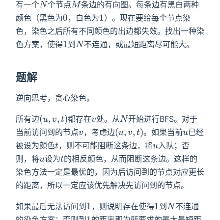
N
M
有一个
个节点
条边的有向图。每条边有黑白两种
N
M
0
1
0
1
颜色（黑色为
，白色为
）。现在要给每个节点染
色，染色之后所有不同颜色的出边都失效。找出一种染
1
N
1
色方案，使得
到
不连通，或最短距离尽可能大。
N
题解
逆向思考，贪心染色。
(u,v,t)
v
N
(
,
,
)
所有边
都存在
处。从
开始进行BFS。对于
u
v
t
v
N
v
(u,v,t)
u
(
,
,
)
当前访问到的节点
，考虑边
。如果当前
已经
v
u
v
t
u
t
u
被设为颜色
，则不可能阻断这条边，将
入队；否
t
u
u
t
则，将
设为
的相反颜色，从而阻断这条边。这样的
u
t
染色方法一定是最优的，因为后访问到的节点对应更长
的距离，所以一定应该优先解决先访问到的节点。
1
1
N
1
1
如果最后无法访问到
，则说明存在使得
到
不连通
N
1
1
的染色方案；否则到
的距离即为所要求的最大最短距