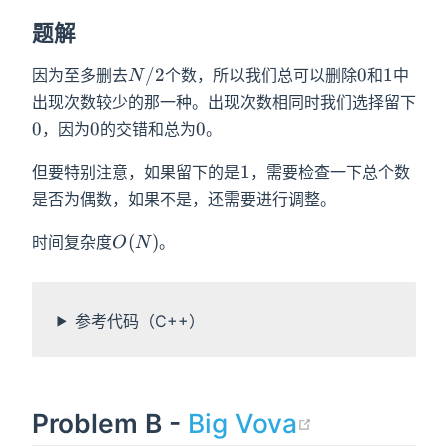
题解
N/2
0
1
/
2
0
1
因为至多删去
个数，所以我们总可以删除
和
中
N
0
出现次数较少的那一种。出现次数相同时我们选择留下
0
0
0
0
0
，因为
的交错和总为
。
1
1
但要特别注意，如果留下的是
，需要检查一下总个数
是否为偶数，如果不是，还需要进行调整。
O(N)
(
)
时间复杂度
。
O
N
参考代码（C++）
(opens ne
Problem B -
Big Vova