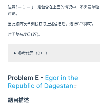
i+1=j
+
1
=
注意
一定包含在上面的情况中，不需要单独
i
j
讨论。
因此跑四次单调栈获取上述信息后，进行BFS即可。
O(N)
(
)
时间复杂度
。
O
N
参考代码（C++）
Problem E -
Egor in the
(opens n
Republic of Dagestan
题目描述