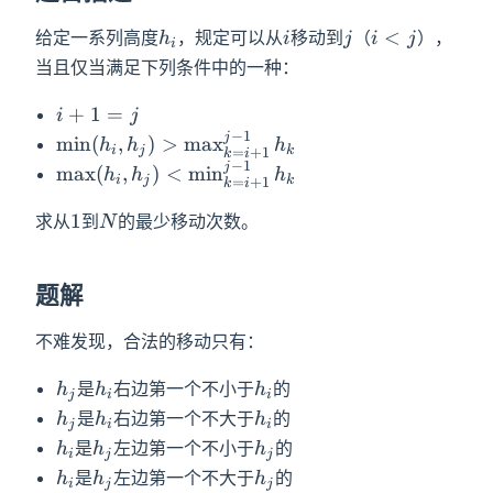
h_i
i
j
i<j
<
给定一系列高度
，规定可以从
移动到
（
），
h
i
j
i
j
i
当且仅当满足下列条件中的一种：
i+1=j
+
1
=
i
j
−
1
j
\min(h_i,h_j)>\max_{k=i+1}^{j-
min
(
,
)
>
max
h
h
h
i
j
k
=
+
1
k
i
1} h_k
−
1
j
\max(h_i,h_j)
max
(
,
)
<
min
h
h
h
i
j
k
=
+
1
k
i
<\min_{k=i+1}^{j-
1
N
1
求从
1} h_k
到
的最少移动次数。
N
题解
不难发现，合法的移动只有：
h_j
h_i
h_i
是
右边第一个不小于
的
h
h
h
j
i
i
h_j
h_i
h_i
是
右边第一个不大于
的
h
h
h
j
i
i
h_i
h_j
h_j
是
左边第一个不小于
的
h
h
h
i
j
j
h_i
h_j
h_j
是
左边第一个不大于
的
h
h
h
i
j
j